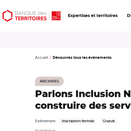
Aller
Aller
Ouvrir
Expertises et territoires
D
au
au
les
contenu
menu
outils
principal
principal
d'accessibilité
Accueil
Découvrez tous les événements
ARCHIVES
Parlons Inclusion 
construire des serv
Evénement
Inscription fermée
Gratuit
Numérique