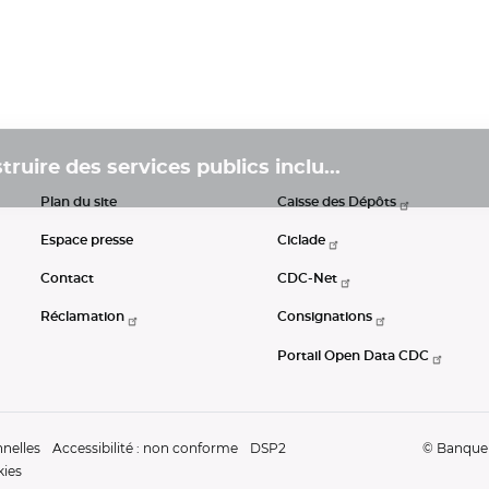
ruire des services publics inclu...
Plan du site
Caisse des Dépôts
Espace presse
Ciclade
Contact
CDC-Net
Réclamation
Consignations
Portail Open Data CDC
nelles
Accessibilité : non conforme
DSP2
© Banque d
kies