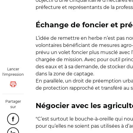
objectif d’une cinquantaine d’hectares est
préfecture et représentants de la profess
Échange de foncier et pr
L’idée de remettre en herbe n’est pas nou
volontaires bénéficiant de mesures agro-
prévu un volet foncier plus musclé avec l’
chargée de mission. Avec pour outil prin
des eaux et à sa demande, de stocker du 
Lancer
dans la zone de captage.
l'impression
En parallèle, un droit de préemption ur
Lancer l'impression
de protection rapproché et transféré au s
Partager
Négocier avec les agricul
sur
"C’est surtout le bouche-à-oreille qui nous
Partager cette page sur Facebook
pour qu’elles ne soient pas utilisées à d