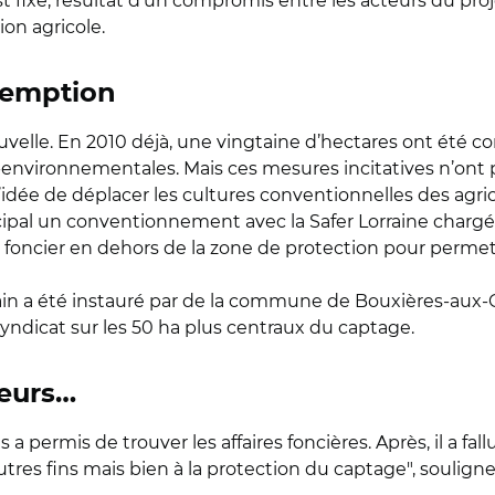
 fixé, résultat d’un compromis entre les acteurs du proje
ion agricole.
éemption
velle. En 2010 déjà, une vingtaine d’hectares ont été con
environnementales. Mais ces mesures incitatives n’ont pa
idée de déplacer les cultures conventionnelles des agricu
cipal un conventionnement avec la Safer Lorraine charg
foncier en dehors de la zone de protection pour permett
bain a été instauré par de la commune de Bouxières-aux-
yndicat sur les 50 ha plus centraux du captage.
teurs…
 a permis de trouver les affaires foncières. Après, il a fal
’autres fins mais bien à la protection du captage", souli