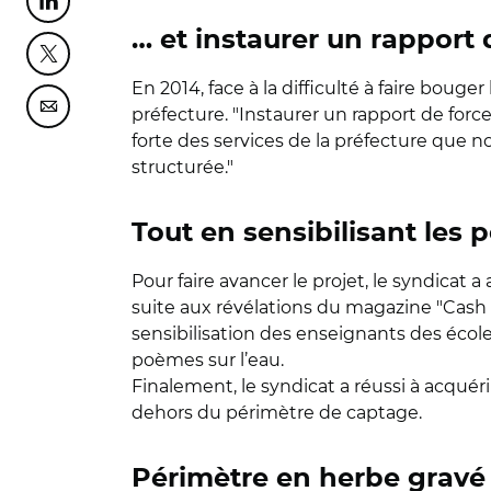
Partager cette page sur Linkedin
… et instaurer un rapport d
Partager cette page sur Twitter
En 2014, face à la difficulté à faire bouge
préfecture. "Instaurer un rapport de force
Partager cette page sur Courriel
forte des services de la préfecture que 
structurée."
Tout en sensibilisant les 
Pour faire avancer le projet, le syndicat a
suite aux révélations du magazine "Cash 
sensibilisation des enseignants des écoles
poèmes sur l’eau.
Finalement, le syndicat a réussi à acquéri
dehors du périmètre de captage.
Périmètre en herbe gravé