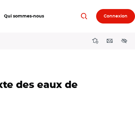
Qui sommes-nous
Connexion
Rechercher
Directions région
Contact
Acces
xte des eaux de