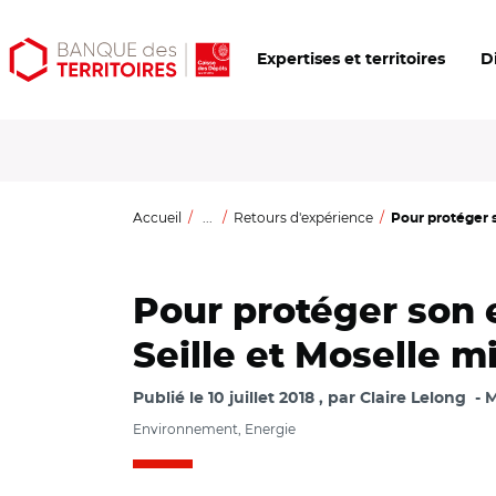
Aller
Aller
Ouvrir
Expertises et territoires
D
au
au
les
contenu
menu
outils
principal
principal
d'accessibilité
Accueil
...
Retours d'expérience
Pour protéger s
Pour protéger son 
Seille et Moselle mi
Publié le
10 juillet 2018
par
Claire Lelong
M
Environnement, Energie