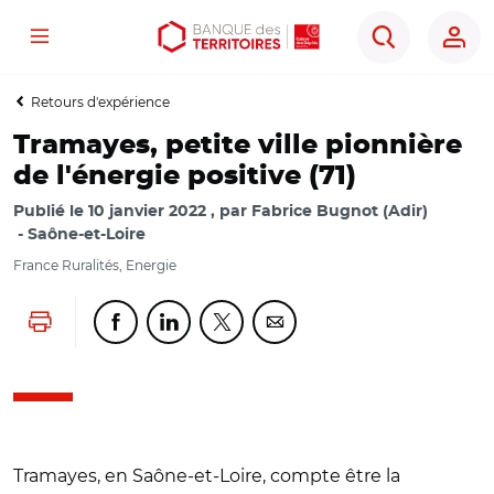
Menu
Aller
Aller
Ouvrir
Rechercher
au
au
les
contenu
menu
outils
Retours d'expérience
principal
principal
d'accessibilité
Tramayes, petite ville pionnière
de l'énergie positive (71)
Publié le
10 janvier 2022
par
Fabrice Bugnot (Adir)
Saône-et-Loire
France Ruralités, Energie
Lancer l'impression
Partager cette page sur Facebook
Partager cette page sur Linkedin
Partager cette page sur Twitter
Partager cette page sur Co
Tramayes, en Saône-et-Loire, compte être la