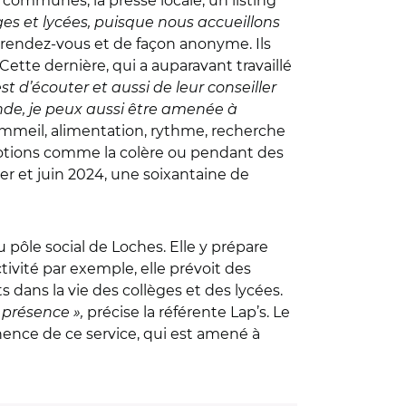
 communes, la presse locale, un listing
èges et lycées, puisque nous accueillons
ns rendez-vous et de façon anonyme. Ils
ette dernière, qui a auparavant travaillé
st d’écouter et aussi de leur conseiller
nde, je peux aussi être amenée à
ommeil, alimentation, rythme, recherche
 émotions comme la colère ou pendant des
er et juin 2024, une soixantaine de
u pôle social de Loches. Elle y prépare
ivité par exemple, elle prévoit des
s dans la vie des collèges et des lycées.
 présence »,
précise la référente Lap’s. Le
nence de ce service, qui est amené à