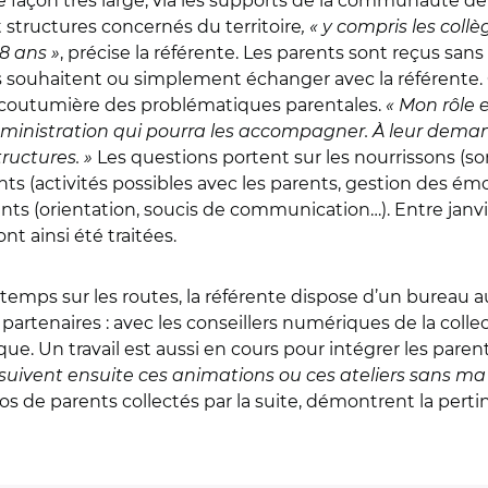
 de façon très large, via les supports de la communauté de
t structures concernés du territoire
, « y compris les coll
8 ans »
, précise la référente. Les parents sont reçus sa
s souhaitent ou simplement échanger avec la référente. C
st coutumière des problématiques parentales.
« Mon rôle e
 administration qui pourra les accompagner. À leur dema
ructures. »
Les questions portent sur les nourrissons (s
fants (activités possibles avec les parents, gestion des
ents (orientation, soucis de communication…). Entre janvi
nt ainsi été traitées.
 temps sur les routes, la référente dispose d’un bureau a
tenaires : avec les conseillers numériques de la collect
ue. Un travail est aussi en cours pour intégrer les parent
rsuivent ensuite ces animations ou ces ateliers sans ma
s de parents collectés par la suite, démontrent la perti