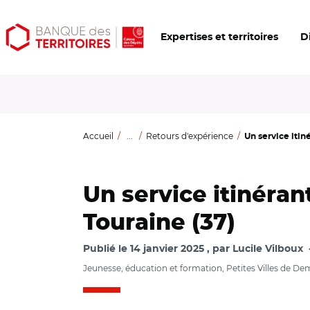
Aller
Aller
Ouvrir
Expertises et territoires
D
au
au
les
contenu
menu
outils
principal
principal
d'accessibilité
Accueil
...
Retours d'expérience
Un service itiné
Un service itinéran
Touraine (37)
Publié le
14 janvier 2025
par
Lucile Vilboux
Jeunesse, éducation et formation, Petites Villes de De