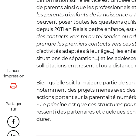
L’information sur le service est diffusée
de parents ainsi que les professionnels e
les parents d’enfants de la naissance à 1
peuvent poser toutes les questions qu’il
depuis 2011 en Relais petite enfance, e
des contacts vers tel ou tel service ou
prendre les premiers contacts vers ces st
d’activités adaptées à leur âge…), les en
situations de séparation…) et les adolesc
sollicitations en présentiel ou à distance o
Lancer
l'impression
Bien qu’elle soit la majeure partie de son
Lancer l'impression
notamment des projets menés avec des par
actions portant sur la parentalité numériq
Partager
« Le principe est que ces structures pou
sur
ressenti des partenaires et quelques écho
durer.
Partager cette page sur Facebook