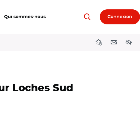
Qui sommes-nous
Connexion
Rechercher
Directions région
Contact
Acces
our Loches Sud