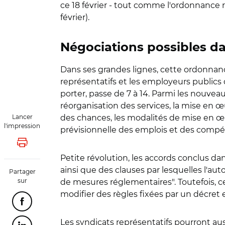
ce 18 février - tout comme l'ordonnance r
février).
Négociations possibles d
Dans ses grandes lignes, cette ordonnance
représentatifs et les employeurs public
porter, passe de 7 à 14. Parmi les nouve
réorganisation des services, la mise en œ
Lancer
des chances, les modalités de mise en œuv
l'impression
prévisionnelle des emplois et des compé
Lancer l'impression
Petite révolution, les accords conclus 
ainsi que des clauses par lesquelles l'au
Partager
sur
de mesures réglementaires". Toutefois, c
modifier des règles fixées par un décret e
Partager cette page sur Facebook
Les syndicats représentatifs pourront aus