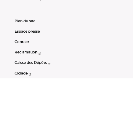
Plan du site
Espace presse
Contact
Réclamation
Caisse des Dépôts
Ciclade
CDC-Net
Consignations
Portail Open Data CDC
Restez connectés