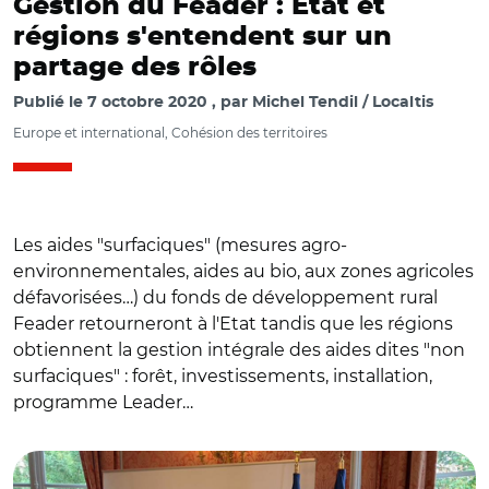
Gestion du Feader : Etat et
régions s'entendent sur un
partage des rôles
Publié le
7 octobre 2020
par
Michel Tendil / Localtis
Europe et international, Cohésion des territoires
Les aides "surfaciques" (mesures agro-
environnementales, aides au bio, aux zones agricoles
défavorisées…) du fonds de développement rural
Feader retourneront à l'Etat tandis que les régions
obtiennent la gestion intégrale des aides dites "non
surfaciques" : forêt, investissements, installation,
programme Leader…
© @Regionsdefrance/ Julien Denormandie et Renaud
Muselier le 29 septembre.