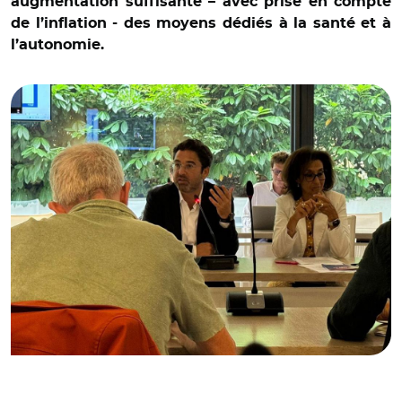
augmentation suffisante – avec prise en compte
de l’inflation - des moyens dédiés à la santé et à
l’autonomie.
© @ArnaudRobinet/ Arnaud Robinet lors de la conférence
de presse de rentrée de la FHF