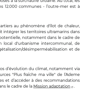
osés à la surchauffe urbaine. Au total, les
ans 12.000 communes - l’outre-mer est à
uartiers au phénomène d'îlot de chaleur,
it intégrer les territoires ultramarins dans
 potentielle, notamment dans le cadre de
n local d'urbanisme intercommunal, de
étalisation/désimperméabilisation et de
ios d’évolution du climat, notamment via
urces "Plus fraîche ma ville" de l’Ademe
aires et d’accéder à des recommandations
ns le cadre de la
Mission adaptation
.