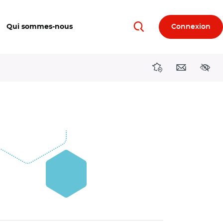
Qui sommes-nous
Connexion
Rechercher
Directions région
Contact
Acces