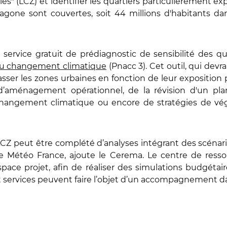
es" (LCZ) et identifier les quartiers particulièrement exp
xagone sont couvertes, soit 44 millions d'habitants d
service gratuit de prédiagnostic de sensibilité des q
 au changement climatique
(Pnacc 3). Cet outil, qui devra
asser les zones urbaines en fonction de leur exposition
d’aménagement opérationnel, de la révision d'un pla
 changement climatique ou encore de stratégies de vég
 LCZ peut être complété d’analyses intégrant des scénar
 de Météo France, ajoute le Cerema. Le centre de resso
space projet, afin de réaliser des simulations budgét
t services peuvent faire l’objet d’un accompagnement da