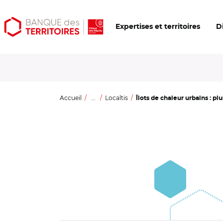
Aller
Aller
Ouvrir
Expertises et territoires
D
au
au
les
contenu
menu
outils
principal
principal
d'accessibilité
Accueil
...
Localtis
Îlots de chaleur urbains : plu