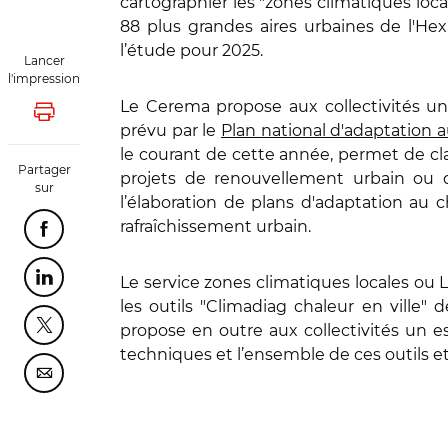
cartographier les "zones climatiques local
88 plus grandes aires urbaines de l'He
l’étude pour 2025.
Lancer
l'impression
Le Cerema propose aux collectivités un 
Lancer l'impression
prévu par le
Plan national d'adaptation
le courant de cette année, permet de cl
Partager
projets de renouvellement urbain ou 
sur
l’élaboration de plans d'adaptation au
rafraîchissement urbain.
Partager cette page sur Facebook
Le service zones climatiques locales ou
Partager cette page sur Linkedin
les outils "Climadiag chaleur en ville"
propose en outre aux collectivités un e
Partager cette page sur Twitter
techniques et l’ensemble de ces outils e
Partager cette page sur Courriel