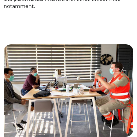
notamment.
© @pmartin_32