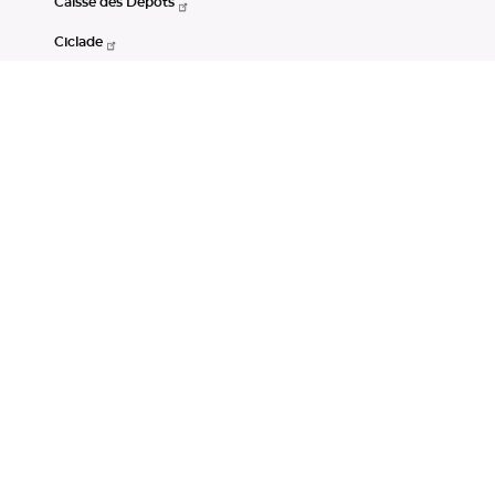
Caisse des Dépôts
Ciclade
CDC-Net
Consignations
Portail Open Data CDC
Restez connectés
LinkedIn
Youtube
Instagram
RSS
Mentions légales
CGU
Données personnelles
Accessibilité : non conforme
DSP2
Instruments financiers
Gestion des cookies
© Banque des Territoires 2026. Tous droits réservés.