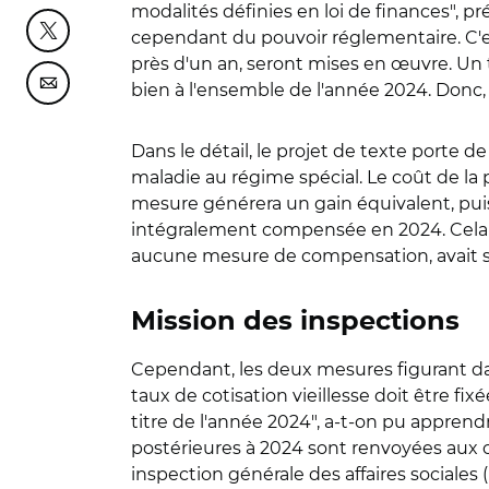
modalités définies en loi de finances", p
cependant du pouvoir réglementaire. C'
Partager cette page sur Twitter
près d'un an, seront mises en œuvre. Un 
bien à l'ensemble de l'année 2024. Donc,
Partager cette page sur Courriel
Dans le détail, le projet de texte porte de
maladie au régime spécial. Le coût de la p
mesure générera un gain équivalent, puisq
intégralement compensée en 2024. Cela r
aucune mesure de compensation, avait sai
Mission des inspections
Cependant, les deux mesures figurant dans
taux de cotisation vieillesse doit être fi
titre de l'année 2024", a-t-on pu appren
postérieures à 2024 sont renvoyées aux co
inspection générale des affaires sociales (