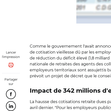
Comme le gouvernement l'avait annoncé, 
de cotisation vieillesse dû par les emplo
Lancer
l'impression
de réduction du déficit élevé (1,8 milliard
nationale de retraites des agents des col
Lancer l'impression
employeurs territoriaux sont assujettis 
prévoit un projet de décret que le consei
Partager
sur
Impact de 342 millions d'
Partager cette page sur Facebook
La hausse des cotisations retraite dues pa
avril dernier. "Pour les employeurs publi
Partager cette page sur Linkedin