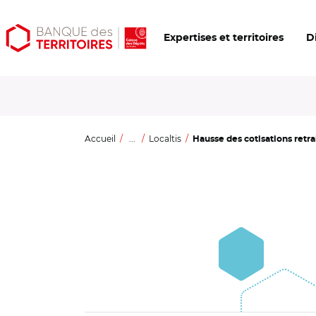
Aller
Aller
Ouvrir
Expertises et territoires
D
au
au
les
contenu
menu
outils
principal
principal
d'accessibilité
Accueil
...
Localtis
Hausse des cotisations retrait