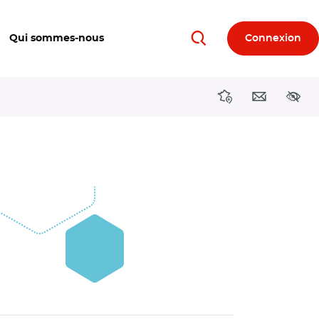
Qui sommes-nous
Connexion
Rechercher
Directions région
Contact
Acces