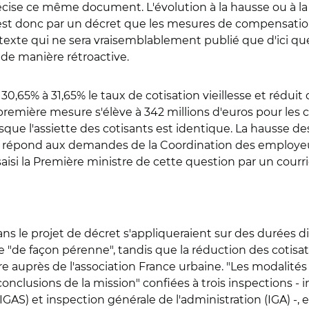
récise ce même document. L'évolution à la hausse ou à la 
est donc par un décret que les mesures de compensatio
texte qui ne sera vraisemblablement publié que d'ici qu
 de manière rétroactive.
 30,65% à 31,65% le taux de cotisation vieillesse et réduit
remière mesure s'élève à 342 millions d'euros pour les col
ue l'assiette des cotisants est identique. La hausse des
épond aux demandes de la Coordination des employeurs t
si la Première ministre de cette question par un courri
 le projet de décret s'appliqueraient sur des durées dif
xée "de façon pérenne", tandis que la réduction des cotisa
dre auprès de l'association France urbaine. "Les modalit
nclusions de la mission" confiées à trois inspections - i
IGAS) et inspection générale de l'administration (IGA) -, e