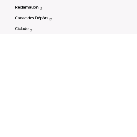
Réclamation
Caisse des Dépôts
Ciclade
CDC-Net
Consignations
Portail Open Data CDC
Restez connectés
LinkedIn
Youtube
Instagram
RSS
Mentions légales
CGU
Données personnelles
Accessibilité : non conforme
DSP2