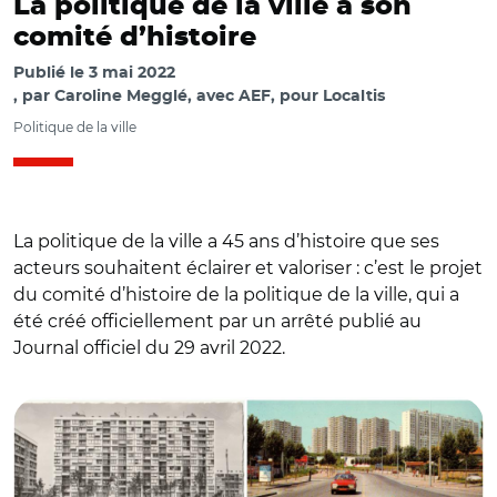
La politique de la ville a son
comité d’histoire
Publié le
3 mai 2022
par
Caroline Megglé, avec AEF, pour Localtis
Politique de la ville
La politique de la ville a 45 ans d’histoire que ses
acteurs souhaitent éclairer et valoriser : c’est le projet
du comité d’histoire de la politique de la ville, qui a
été créé officiellement par un arrêté publié au
© @renaud_epstein / Fossé de l'Aumône (Gennevilliers),
Journal officiel du 29 avril 2022.
Minguettes (Vénissieux), Ville Haute (Coulommiers),
Lochères (Sarcelles)