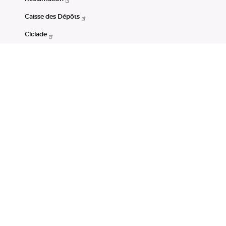
Caisse des Dépôts
Ciclade
CDC-Net
Consignations
Portail Open Data CDC
Restez connectés
LinkedIn
Youtube
Instagram
RSS
Mentions légales
CGU
Données personnelles
Accessibilité : non conforme
DSP2
Instruments financiers
Gestion des cookies