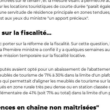
ontrées sur le terrain", et la mesure visant à permettre au
r les locations touristiques de courte durée "paraît éga
urer une servitude de résidence principale en zones tend
st aux yeux du ministre "un apport précieux".
sur la fiscalité…
nc porter sur la réforme de la fiscalité. Sur cette questi
e la Première ministre a confié il y a quelques semaines 
 mission temporaire sur la fiscalité locative.
putés avaient opté pour un abaissement de l'abattement 
ublés de tourisme de 71% à 30% dans la limite d'un pla
ui permettait d'aligner les meublés de tourisme sur la f
ués en zone rurale très peu dense ou en station classée 
entaire de 41% (soit 71% au total) dans la limite d'un 
ences en chaîne non maîtrisées"