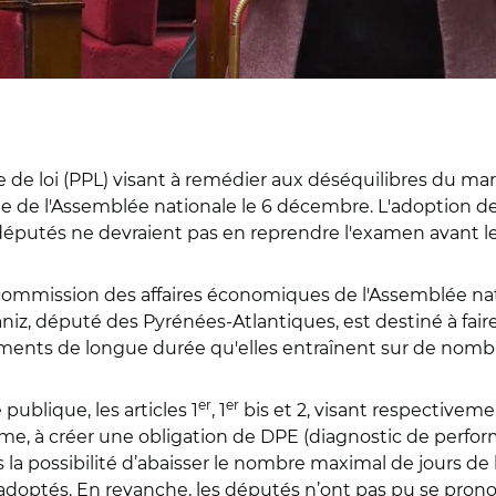
de loi (PPL) visant à remédier aux déséquilibres du march
ue de l'Assemblée nationale le 6 décembre. L'adoption de
députés ne devraient pas en reprendre l'examen avant le
mission des affaires économiques de l'Assemblée natio
iz, député des Pyrénées-Atlantiques, est destiné à faire 
ments de longue durée qu'elles entraînent sur de nombre
er
er
ublique, les articles 1
, 1
bis et 2, visant respectivem
e, à créer une obligation de DPE (diagnostic de perfor
 possibilité d’abaisser le nombre maximal de jours de 
é adoptés. En revanche, les députés n’ont pas pu se pronon