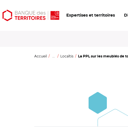
Aller
Aller
Ouvrir
Expertises et territoires
D
au
au
les
contenu
menu
outils
principal
principal
d'accessibilité
Accueil
...
Localtis
La PPL sur les meublés de t