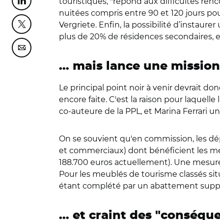
touristiques, "répond aux difficultés renc
Partager cette page sur Linkedin
nuitées compris entre 90 et 120 jours pou
Vergriete. Enfin, la possibilité d’insta
Partager cette page sur Twitter
plus de 20% de résidences secondaires, e
Partager cette page sur Courriel
… mais lance une mission 
Le principal point noir à venir devrait do
encore faite. C'est la raison pour laquell
co-auteure de la PPL, et Marina Ferrari une
On se souvient qu'en commission, les dé
et commerciaux) dont bénéficient les me
188.700 euros actuellement). Une mesure q
Pour les meublés de tourisme classés sit
étant complété par un abattement supplém
… et craint des "conséqu