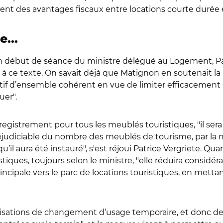
ent des avantages fiscaux entre locations courte durée 
...
 en début de séance du ministre délégué au Logement, Pat
 à ce texte. On savait déjà que Matignon en soutenait la
sitif d’ensemble cohérent en vue de limiter efficacement 
uer".
registrement pour tous les meublés touristiques, "il se
éjudiciable du nombre des meublés de tourisme, par la m
l aura été instauré", s'est réjoui Patrice Vergriete. Quan
iques, toujours selon le ministre, "elle réduira consi
rincipale vers le parc de locations touristiques, en mett
torisations de changement d’usage temporaire, et donc d