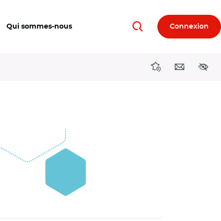
Qui sommes-nous
Connexion
Rechercher
Directions région
Contact
Acces