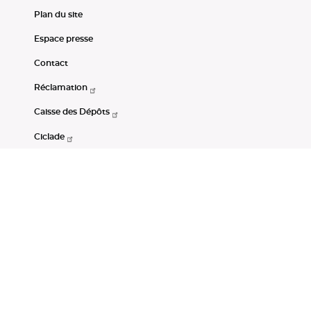
Plan du site
Espace presse
Contact
Réclamation
Caisse des Dépôts
Ciclade
CDC-Net
Consignations
Portail Open Data CDC
Restez connectés
LinkedIn
Youtube
Instagram
RSS