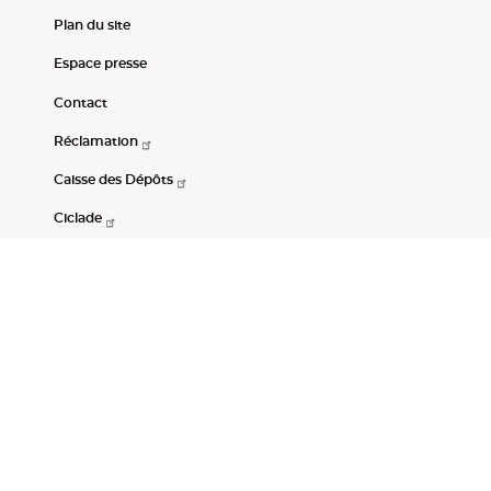
Plan du site
Espace presse
Contact
Réclamation
Caisse des Dépôts
Ciclade
CDC-Net
Consignations
Portail Open Data CDC
Restez connectés
LinkedIn
Youtube
Instagram
RSS