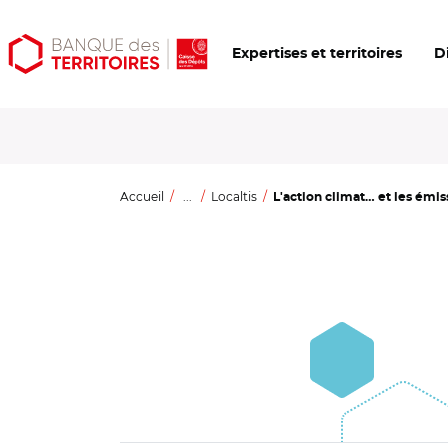
Aller
Aller
Ouvrir
Expertises et territoires
D
au
au
les
contenu
menu
outils
principal
principal
d'accessibilité
Accueil
...
Localtis
L'action climat… et les émiss