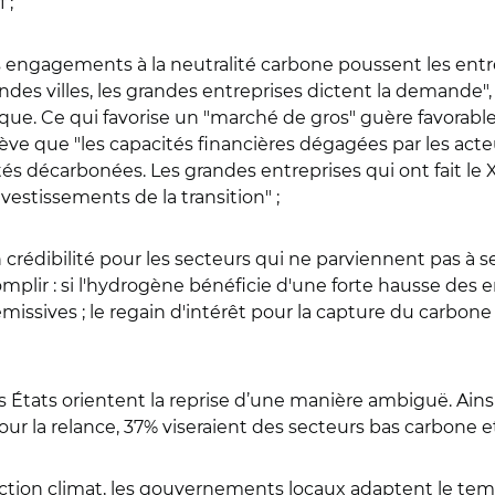
 ;
s engagements à la neutralité carbone poussent les entre
grandes villes, les grandes entreprises dictent la demande
tique. Ce qui favorise un "marché de gros" guère favorab
lève que "les capacités financières dégagées par les acte
tés décarbonées. Les grandes entreprises qui ont fait le 
nvestissements de la transition" ;
crédibilité pour les secteurs qui ne parviennent pas à s
mplir : si l'hydrogène bénéficie d'une forte hausse des
missives ; le regain d'intérêt pour la capture du carbone
s États orientent la reprise d’une manière ambiguë. Ainsi,
our la relance, 37% viseraient des secteurs bas carbone 
action climat, les gouvernements locaux adaptent le temp