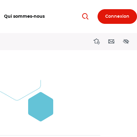
Qui sommes-nous
Connexion
Rechercher
Directions région
Contact
Acces