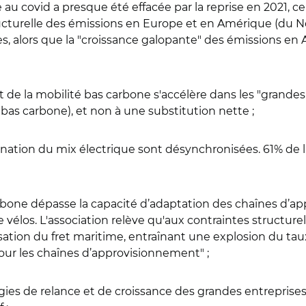
ue au covid a presque été effacée par la reprise en 2021,
tructurelle des émissions en Europe et en Amérique (du No
, alors que la "croissance galopante" des émissions en A
t de la mobilité bas carbone s'accélère dans les "grande
 bas carbone), et non à une substitution nette ;
bonation du mix électrique sont désynchronisées. 61% de l
arbone dépasse la capacité d’adaptation des chaînes d’
élos. L'association relève qu'aux contraintes structurell
ation du fret maritime, entraînant une explosion du taux d
 pour les chaînes d’approvisionnement" ;
atégies de relance et de croissance des grandes entreprise