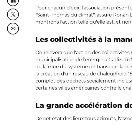
Partager cette page sur Linkedin
Pour chacun d'eux, l'association présente 
"Saint-Thomas du climat", assure Ronan D
Partager cette page sur Twitter
montrons l'action telle qu'elle est, et non 
Partager cette page sur Courriel
Les collectivités à la ma
On relèvera que l'action des collectivit
municipalisation de l'énergie à Cadiz, du 
de la mue du système de transport lancée
la création d'un réseau de chaleur/froid "
complet des déchets socialement inclusi
certaines villes américaines contre le ch
La grande accélération de
De cet état des lieux tous azimuts, l'ass