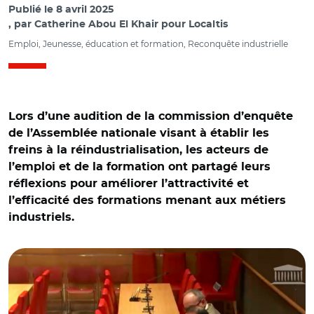
Publié le
8 avril 2025
par
Catherine Abou El Khair pour Localtis
Emploi, Jeunesse, éducation et formation, Reconquête industrielle
Lors d’une audition de la commission d’enquête
de l’Assemblée nationale visant à établir les
freins à la réindustrialisation, les acteurs de
l’emploi et de la formation ont partagé leurs
réflexions pour améliorer l’attractivité et
l’efficacité des formations menant aux métiers
industriels.
© Capture vidéo Assemblée nationale/ Aymeric Morin,
Pascal Le Guyader et Stéphanie Lagalle-Baranès