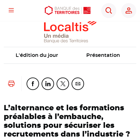
Localtis
Menu
Aller
Aller
Ouvrir
Rechercher
au
au
les
contenu
menu
outils
principal
principal
d'accessibilité
L'édition du jour
Présentation
Lancer l'impression
Partager cette page sur Facebook
Partager cette page sur Linkedin
Partager cette page sur Twitter
Partager cette page sur Co
L’alternance et les formations
préalables à l’embauche,
solutions pour sécuriser les
recrutements dans l’industrie ?