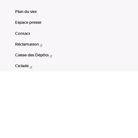
Plan du site
Espace presse
Contact
Réclamation
Caisse des Dépôts
Ciclade
CDC-Net
Consignations
Portail Open Data CDC
Restez connectés
LinkedIn
Youtube
Instagram
RSS