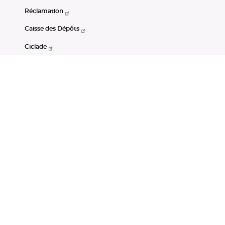
Réclamation
Caisse des Dépôts
Ciclade
CDC-Net
Consignations
Portail Open Data CDC
Restez connectés
LinkedIn
Youtube
Instagram
RSS
Mentions légales
CGU
Données personnelles
Accessibilité : non conforme
DSP2