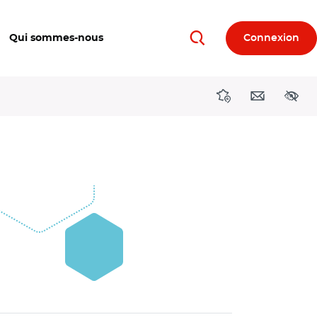
Qui sommes-nous
Connexion
Rechercher
Directions région
Contact
Acces