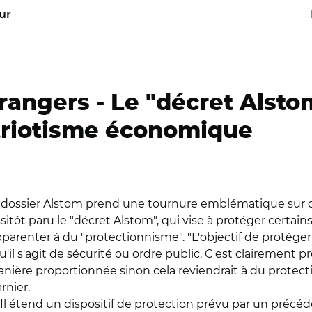
ur
rangers -
Le "décret Alstom
triotisme économique
le dossier Alstom prend une tournure emblématique sur c
itôt paru le "décret Alstom", qui vise à protéger certain
pparenter à du "protectionnisme". "L'objectif de protéger
l s'agit de sécurité ou ordre public. C'est clairement pr
e manière proportionnée sinon cela reviendrait à du protec
rnier.
Il étend un dispositif de protection prévu par un précéde