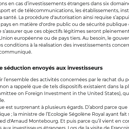
ons en cas d’investissements étrangers dans six domaine
nsport et de télécommunications, les établissements, ins
la santé. La procédure d'autorisation ainsi requise s’appu
du pays en matière d'ordre public ou de sécurité publique
e s’assurer que ces objectifs légitimes seront pleinemen
e l’Union européenne ou de pays tiers. Au besoin, le go
onditions à la réalisation des investissements concerné
un communiqué.
e séduction envoyés aux investisseurs
r l’ensemble des activités concernées par le rachat du p
n a rappelé que de tels dispositifs existaient dans la p
mmittee on Foreign Investment in the United States), qu
le.
ue est surprenant à plusieurs égards. D’abord parce q
e ; la ministre de l’Ecologie Ségolène Royal ayant fait 
pied d'Arnaud Montebourg. Et puis parce qu’il vient en c
ux investisseurs étrangers. Lors de la visite de Franço