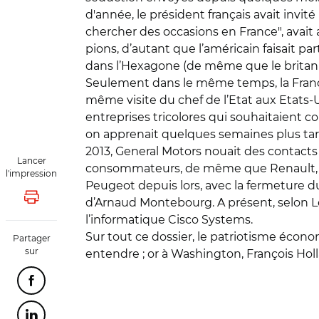
d'année, le président français avait invit
chercher des occasions en France", avait 
pions, d’autant que l’américain faisait p
dans l’Hexagone (de même que le britanni
Seulement dans le même temps, la France s
même visite du chef de l’Etat aux Etats-
entreprises tricolores qui souhaitaient c
on apprenait quelques semaines plus tard 
2013, General Motors nouait des contacts
Lancer
consommateurs, de même que Renault, sur 
l'impression
Peugeot depuis lors, avec la fermeture d
d’Arnaud Montebourg. A présent, selon Le 
Lancer l'impression
l’informatique Cisco Systems.
Sur tout ce dossier, le patriotisme économ
Partager
sur
entendre ; or à Washington, François Holla
Partager cette page sur Facebook
Partager cette page sur Linkedin