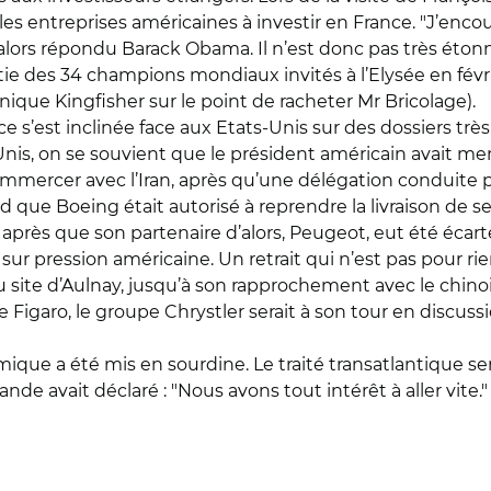
é les entreprises américaines à investir en France. "J’enc
alors répondu Barack Obama. Il n’est donc pas très étonn
artie des 34 champions mondiaux invités à l’Elysée en févr
que Kingfisher sur le point de racheter Mr Bricolage).
’est inclinée face aux Etats-Unis sur des dossiers très 
Unis, on se souvient que le président américain avait me
ommercer avec l’Iran, après qu’une délégation conduite pa
que Boeing était autorisé à reprendre la livraison de ses
 après que son partenaire d’alors, Peugeot, eut été écar
pression américaine. Un retrait qui n’est pas pour rien
u site d’Aulnay, jusqu’à son rapprochement avec le chin
Figaro, le groupe Chrystler serait à son tour en discuss
ique a été mis en sourdine. Le traité transatlantique sera
nde avait déclaré : "Nous avons tout intérêt à aller vite."