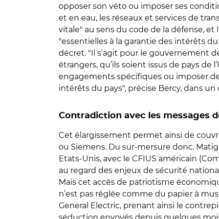
opposer son véto ou imposer ses conditi
et en eau, les réseaux et services de tra
vitale" au sens du code de la défense, et 
"essentielles à la garantie des intérêts 
décret. "Il s’agit pour le gouvernement d
étrangers, qu’ils soient issus de pays d
engagements spécifiques ou imposer des c
intérêts du pays", précise Bercy, dans 
Contradiction avec les messages d
Cet élargissement permet ainsi de couvri
ou Siemens. Du sur-mersure donc. Matigno
Etats-Unis, avec le CFIUS américain (Co
au regard des enjeux de sécurité nationa
Mais cet accès de patriotisme économiq
n’est pas réglée comme du papier à musiqu
General Electric, prenant ainsi le contre
séduction envoyés depuis quelques mois a