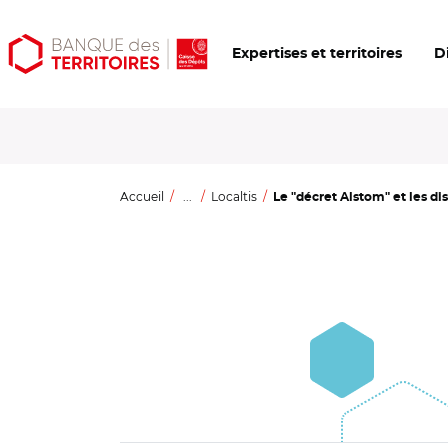
Aller
Aller
Ouvrir
Expertises et territoires
D
au
au
les
contenu
menu
outils
principal
principal
d'accessibilité
Accueil
...
Localtis
Le "décret Alstom" et les di