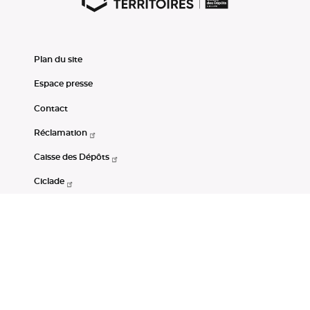
Plan du site
Espace presse
Contact
Réclamation
Caisse des Dépôts
Ciclade
CDC-Net
Consignations
Portail Open Data CDC
Restez connectés