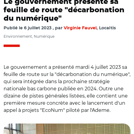
Le gouvernement présente sa
feuille de route "décarbonation
du numérique"
Publié le
6 juillet 2023
par
Virginie Fauvel
, Localtis
Environnement, Numérique
Le gouvernement a présenté mardi 4 juillet 2023 sa
feuille de route sur la "décarbonation du numérique",
qui sera intégrée dans la prochaine stratégie
nationale bas carbone publiée en 2024. Outre une
dizaine de pistes générales listées, elle contient une
première mesure concrète avec le lancement d'un
appel à projets "EcoNum" piloté par l'Ademe.
© @InfraNum/ Haut Comité au numérique
écoresponsable