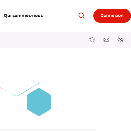
Qui sommes-nous
Connexion
Rechercher
Directions région
Contact
Acces