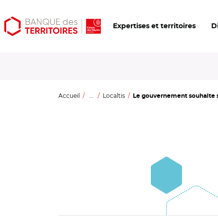
Aller
Aller
Ouvrir
Expertises et territoires
D
au
au
les
contenu
menu
outils
principal
principal
d'accessibilité
Accueil
...
Localtis
Le gouvernement souhaite su