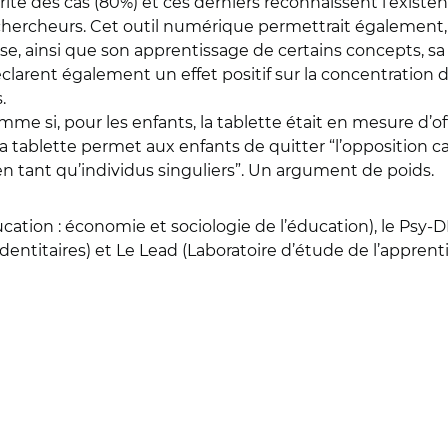
rité des cas (80%) et ces derniers reconnaissent l’exist
es chercheurs. Cet outil numérique permettrait également
classe, ainsi que son apprentissage de certains concepts,
larent également un effet positif sur la concentration d
s.
mme si, pour les enfants, la tablette était en mesure d’of
 la tablette permet aux enfants de quitter “l’opposition c
n tant qu’individus singuliers”. Un argument de poids.
ducation : économie et sociologie de l’éducation), le Psy-
dentitaires) et Le Lead (Laboratoire d’étude de l’appr