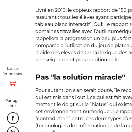
Livré en 2019, le copieux rapport de 150 
rassurant : tous les élèves ayant partici
tableau blanc interactif”. Ouf. Le rappor
domaines travaillés avec l’outil numériqu
rappellera la progression un peu plus fort
comparée à l’utilisation du jeu de platea
rapide des élèves de CP du lexique des an
d’enseignement plus traditionnelle.
Lancer
l'impression
Pas "la solution miracle"
Lancer l'impression
Pour autant, on s’en serait douté, “le rec
qui est mis dans l’outil, ce qui est fait av
Partager
mettent le doigt sur le “hiatus” qui exist
sur
cet environnement numérique". Le rappor
“contradiction” entre ces deux types d’u
Partager cette page sur Facebook
(technologies de l'Information et de la