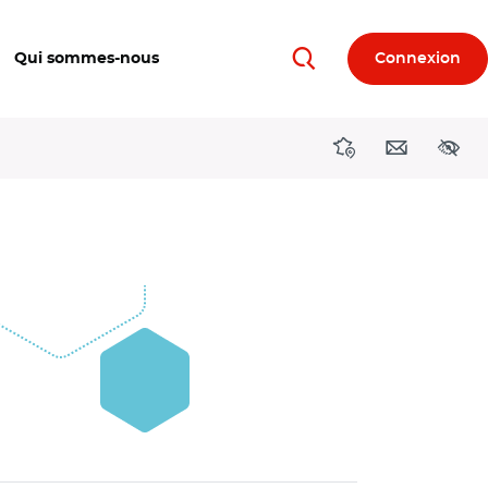
Qui sommes-nous
Connexion
Rechercher
Directions région
Contact
Acces