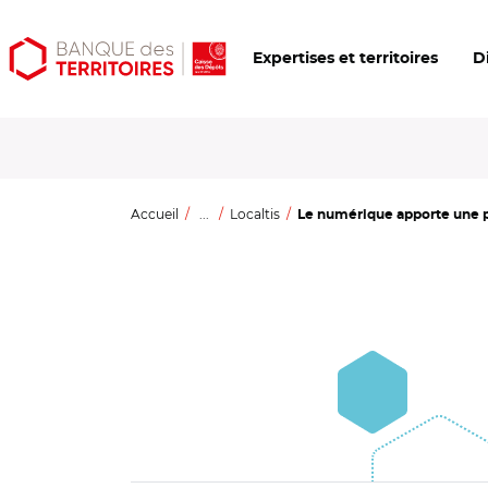
Aller
Aller
Ouvrir
Expertises et territoires
D
au
au
les
contenu
menu
outils
principal
principal
d'accessibilité
Accueil
...
Localtis
Le numérique apporte une pl