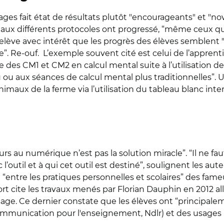
pages fait état de résultats plutôt "encourageants" et "
pé aux différents protocoles ont progressé, “même ceux qu
t relève avec intérêt que les progrès des élèves semblen
e”. Re-ouf. L’exemple souvent cité est celui de l’apprent
e des CM1 et CM2 en calcul mental suite à l’utilisation d
u ou aux séances de calcul mental plus traditionnelles”.
imaux de la ferme via l’utilisation du tableau blanc int
ours au numérique n’est pas la solution miracle”. “Il ne f
ec l’outil et à qui cet outil est destiné”, soulignent les au
e “entre les pratiques personnelles et scolaires” des fame
t cite les travaux menés par Florian Dauphin en 2012 
sage. Ce dernier constate que les élèves ont “principal
 communication pour l'enseignement, Ndlr) et des usages