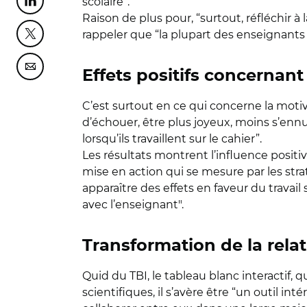
scolaire”.
Partager cette page sur Linkedin
Raison de plus pour, “surtout, réfléchir 
rappeler que “la plupart des enseignants in
Partager cette page sur Twitter
Partager cette page sur Courriel
Effets positifs concernant
C’est surtout en ce qui concerne la motiva
d’échouer, être plus joyeux, moins s’ennuy
lorsqu’ils travaillent sur le cahier”.
Les résultats montrent l’influence positiv
mise en action qui se mesure par les strat
apparaître des effets en faveur du travail
avec l’enseignant".
Transformation de la rela
Quid du TBI, le tableau blanc interactif,
scientifiques, il s’avère être “un outil in