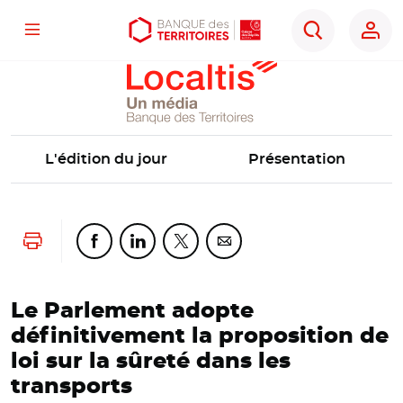
Localtis
Menu
Aller
Aller
Ouvrir
Rechercher
au
au
les
contenu
menu
outils
principal
principal
d'accessibilité
L'édition du jour
Présentation
Lancer l'impression
Partager cette page sur Facebook
Partager cette page sur Linkedin
Partager cette page sur Twitter
Partager cette page sur Co
Le Parlement adopte
définitivement la proposition de
loi sur la sûreté dans les
transports