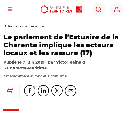
Menu
Aller
Aller
Ouvrir
Rechercher
au
au
les
contenu
menu
outils
Retours d'expérience
principal
principal
d'accessibilité
Le parlement de l’Estuaire de la
Charente implique les acteurs
locaux et les rassure (17)
Publié le
7 juin 2019
par
Victor Rainaldi
Charente-Maritime
Aménagement et foncier, urbanisme
Lancer l'impression
Partager cette page sur Facebook
Partager cette page sur Linkedin
Partager cette page sur Twitter
Partager cette page sur Co