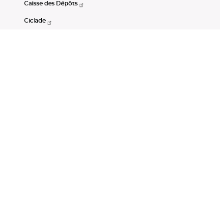
Caisse des Dépôts
Ciclade
CDC-Net
Consignations
Portail Open Data CDC
Restez connectés
LinkedIn
Youtube
Instagram
RSS
Mentions légales
CGU
Données personnelles
Accessibilité : non conforme
DSP2
Instruments financiers
Gestion des cookies
© Banque des Territoires 2026. Tous droits réservés.