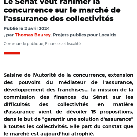
Le Sénat veut ranimer la
concurrence sur le marché de
l'assurance des collectivités
Publié le
2 avril 2024
par
Thomas Beurey
, Projets publics pour Localtis
Commande publique, Finances et fiscalité
Saisine de l'Autorité de la concurrence, extension
des pouvoirs du médiateur de l'assurance,
développement des franchises… la mission de la
commission des finances du Sénat sur les
difficultés des collectivités en matière
d'assurance vient de dévoiler 15 propositions,
dans le but de "garantir une solution d'assurance"
à toutes les collectivités. Elle part du constat que
© Capture vidéo Sénat/ Jean-François Husson lors de la
le marché est aujourd'hui atrophié.
conférence de presse de la MI sur l'assurance des