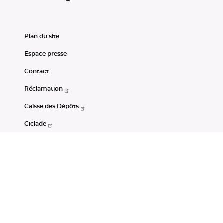
Plan du site
Espace presse
Contact
Réclamation
Caisse des Dépôts
Ciclade
CDC-Net
Consignations
Portail Open Data CDC
Restez connectés