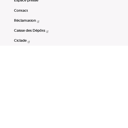
Espace presse
Contact
Réclamation
Caisse des Dépôts
Ciclade
CDC-Net
Consignations
Portail Open Data CDC
Restez connectés
LinkedIn
Youtube
Instagram
RSS