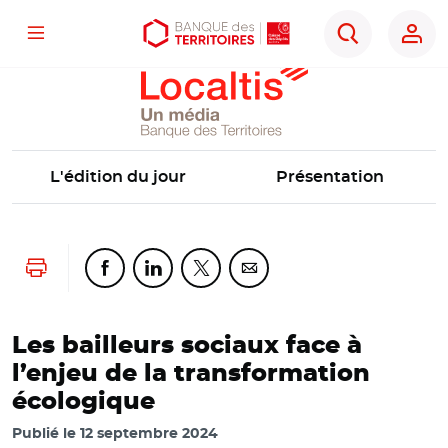
Localtis
Menu
Aller
Aller
Ouvrir
Rechercher
au
au
les
contenu
menu
outils
principal
principal
d'accessibilité
L'édition du jour
Présentation
Lancer l'impression
Partager cette page sur Facebook
Partager cette page sur Linkedin
Partager cette page sur Twitter
Partager cette page sur Co
Les bailleurs sociaux face à
l’enjeu de la transformation
écologique
Publié le
12 septembre 2024