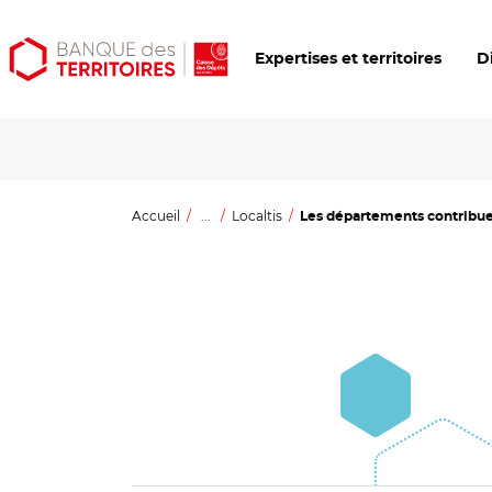
Aller
Aller
Ouvrir
Expertises et territoires
D
au
au
les
contenu
menu
outils
principal
principal
d'accessibilité
Accueil
...
Localtis
Les départements contribuen