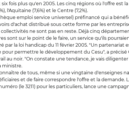
six fois plus qu'en 2005. Les cinq régions où l'offre est l
), l'Aquitaine (7,6%) et le Centre (7,2%).
chèque emploi service universel) préfinancé qui a bénéfi
irs d'achat distribué sous cette forme par les entreprises
 collectivités ne sont pas en reste. Déjà cinq départements
s sont sur le point de le faire, un service qu'ils pourraie
par la loi handicap du 11 février 2005. "Un partenariat 
 pour permettre le développement du Cesu", a précisé C
avail au noir. "On constate une tendance, je vais diligent
 ministre.
re connaître de tous, même si une vingtaine d'enseignes 
éficiaires et de faire correspondre l'offre et la demande. 
uméro (le 3211) pour les particuliers, lance une campagn