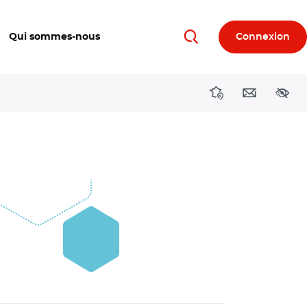
Qui sommes-nous
Connexion
Rechercher
Directions région
Contact
Acces