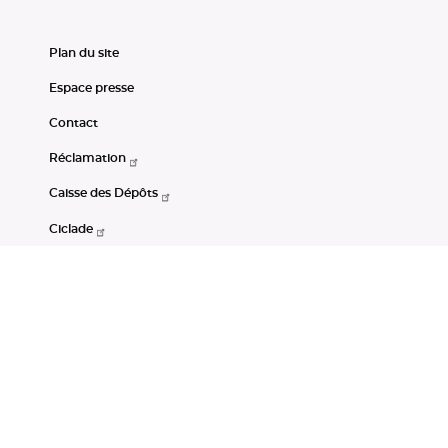
Plan du site
Espace presse
Contact
Réclamation
Caisse des Dépôts
Ciclade
CDC-Net
Consignations
Portail Open Data CDC
Restez connectés