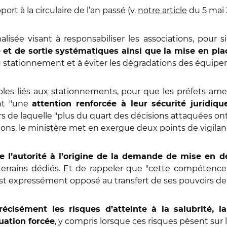
rt à la circulaire de l’an passé (v.
notre article
du 5 mai 2
malisée visant à responsabiliser les associations, pou
ée et de sortie systématiques ainsi que la mise en p
 du stationnement et à éviter les dégradations des équip
roubles liés aux stationnements, pour que les préfets a
nt "une
attention renforcée à leur sécurité juridiqu
urs de laquelle "plus du quart des décisions attaquées o
sions, le ministère met en exergue deux points de vigilan
e l’autorité à l’origine de la demande de mise en de
terrains dédiés. Et de rappeler que "cette compétence
est expressément opposé au transfert de ses pouvoirs de p
précisément les risques d’atteinte à la salubrité, l
, y compris lorsque ces risques pèsent su
uation forcée