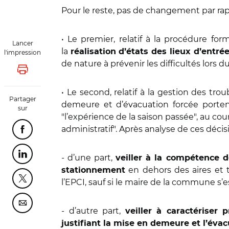
Pour le reste, pas de changement par rappo
• Le premier, relatif à la procédure for
Lancer
la
réalisation d’états des lieux d’entr
l'impression
de nature à prévenir les difficultés lors
Lancer l'impression
• Le second, relatif à la gestion des t
Partager
demeure et d’évacuation forcée porte
sur
"l’expérience de la saison passée", au co
administratif". Après analyse de ces déci
Partager cette page sur Facebook
- d’une part,
Partager cette page sur Linkedin
veiller à la compétence d
en dehors des aires et 
stationnement
l’EPCI, sauf si le maire de la commune s’
Partager cette page sur Twitter
Partager cette page sur Courriel
- d’autre part,
veiller à caractériser 
justifiant la mise en demeure et l’évac