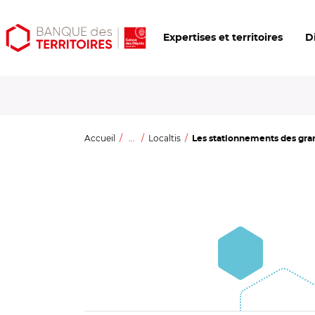
Aller
Aller
Ouvrir
Expertises et territoires
D
au
au
les
contenu
menu
outils
principal
principal
d'accessibilité
Accueil
...
Localtis
Les stationnements des gran