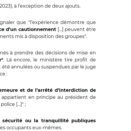
023), à l’exception de deux ajouts.
r signaler que "l’expérience démontre que
[…] peuvent être
lace d’un cautionnement
ements mis à disposition des groupes".
menés à prendre des décisions de mise en
. Là encore, le ministère tire profit de
e"
nt été annulées ou suspendues par le juge
ce :
meure et de l’arrêté d’interdiction de
 appartient en principe au président de
olice […]" ;
a sécurité ou la tranquillité publiques
r les occupants eux-mêmes.