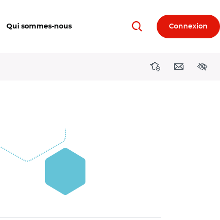
Qui sommes-nous
Connexion
Rechercher
Directions région
Contact
Acces