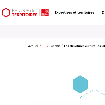
Aller
Aller
Ouvrir
Expertises et territoires
D
au
au
les
contenu
menu
outils
principal
principal
d'accessibilité
Accueil
...
Localtis
Les structures culturelles la