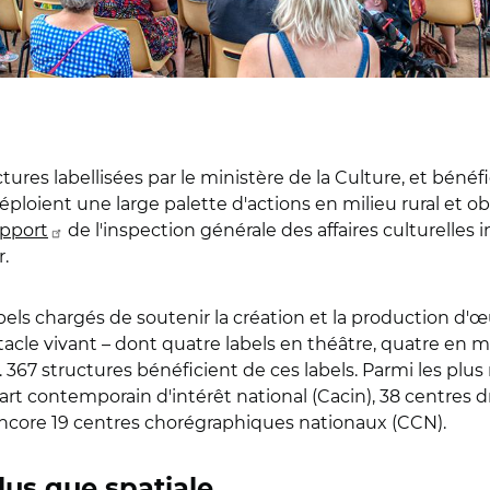
ures labellisées par le ministère de la Culture, et bénéfic
 déploient une large palette d'actions en milieu rural et ob
apport
de l'inspection générale des affaires culturelles in
r.
ls chargés de soutenir la création et la production d'œuvr
acle vivant – dont quatre labels en théâtre, quatre en 
els. 367 structures bénéficient de ces labels. Parmi les p
art contemporain d'intérêt national (Cacin), 38 centres
encore 19 centres chorégraphiques nationaux (CCN).
us que spatiale