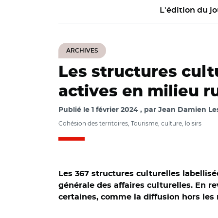
L'édition du jo
ARCHIVES
Les structures cult
actives en milieu r
Publié le
1 février 2024
par
Jean Damien Les
Cohésion des territoires, Tourisme, culture, loisirs
Les 367 structures culturelles labellis
générale des affaires culturelles. En re
certaines, comme la diffusion hors les
© Pascal Rey CC 