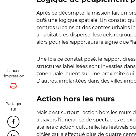
Après ce décompte, la mission fait un pre
qu'à une logique spatiale. Un constat qui 
centres urbains et des centres urbains i
à habitat très dispersé, lesquels regroup
alors pour les rapporteurs le signe que "l
Une fois ce constat posé, le rapport dress
structures labellisées sont investies dans
Lancer
zone rurale jouent sur une proximité qui 
l'impression
D'autres, implantées dans des villes impo
Lancer l'impression
Action hors les murs
Partager
sur
Mais c'est surtout l'action hors les murs d
à travers l'itinérance de spectacles et exp
Partager cette page sur Facebook
ateliers d'action culturelle, les festivals 
d'Alès qui a effectué plus de quatre cen