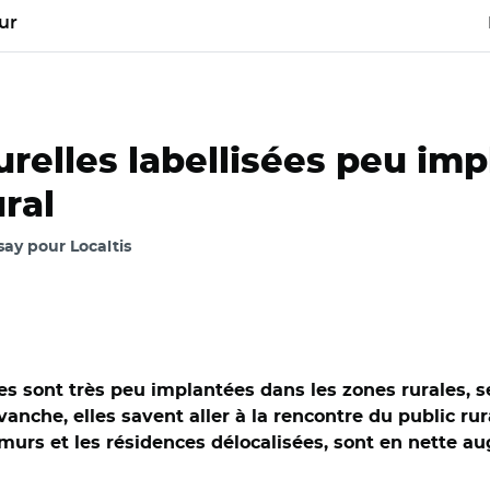
ur
urelles labellisées peu im
ural
ay pour Localtis
ées sont très peu implantées dans les zones rurales, s
vanche, elles savent aller à la rencontre du public rur
 murs et les résidences délocalisées, sont en nette a
BY-NC-SA 2.0 DEED