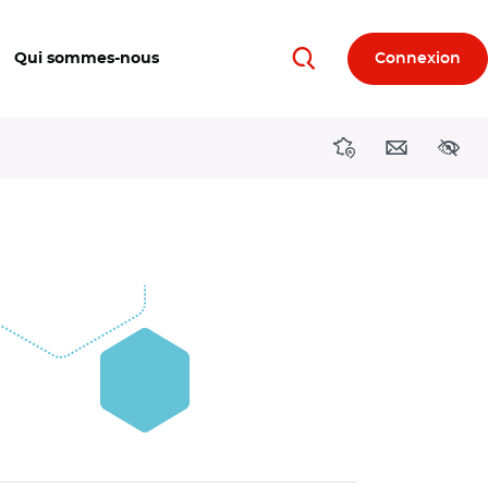
Qui sommes-nous
Connexion
Rechercher
Directions région
Contact
Acces