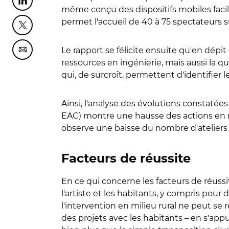
Partager cette page sur Linkedin
même conçu des dispositifs mobiles facili
permet l'accueil de 40 à 75 spectateurs s
Partager cette page sur Twitter
Le rapport se félicite ensuite qu'en dépi
Partager cette page sur Courriel
ressources en ingénierie, mais aussi la qu
qui, de surcroît, permettent d'identifier l
Ainsi, l'analyse des évolutions constatées
EAC) montre une hausse des actions en rur
observe une baisse du nombre d'ateliers d
Facteurs de réussite
En ce qui concerne les facteurs de réussi
l'artiste et les habitants, y compris pou
l'intervention en milieu rural ne peut se 
des projets avec les habitants – en s'appu