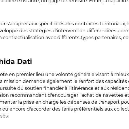
e offre existante, un gage de réussite. Enfin, la capacité 
 s'adapter aux spécificités des contextes territoriaux, l
développé des stratégies d'intervention différenciées pe
la contractualisation avec différents types partenaires,
chida Dati
note en premier lieu une volonté générale visant à mieux
 La mission demande également le renfort des capacités d
ursuite du soutien financier à l'itinérance et aux résidenc
ssion recommandant d'encourager l'achat de navettes et d
imenter la prise en charge les dépenses de transport pour
e ou encore d'accorder des tarifs préférentiels aux collect
isés.