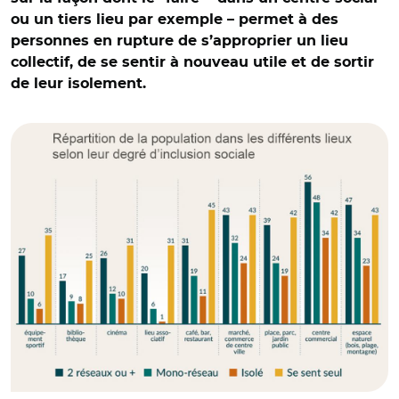
ou un tiers lieu par exemple – permet à des
personnes en rupture de s’approprier un lieu
collectif, de se sentir à nouveau utile et de sortir
de leur isolement.
© Observatoire de la philanthropie. Source: Crédoc,
enquête Conditions de vie et aspirations, juillet 2023