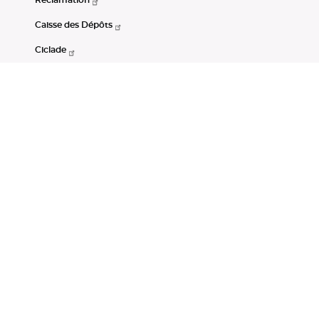
Caisse des Dépôts
Ciclade
CDC-Net
Consignations
Portail Open Data CDC
Restez connectés
LinkedIn
Youtube
Instagram
RSS
Mentions légales
CGU
Données personnelles
Accessibilité : non conforme
DSP2
Instruments financiers
Gestion des cookies