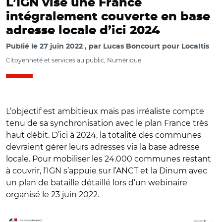
L’IGN vise une France
intégralement couverte en base
adresse locale d’ici 2024
Publié le
27 juin 2022
par
Lucas Boncourt pour Localtis
Citoyenneté et services au public, Numérique
L’objectif est ambitieux mais pas irréaliste compte
tenu de sa synchronisation avec le plan France très
haut débit. D’ici à 2024, la totalité des communes
devraient gérer leurs adresses via la base adresse
locale. Pour mobiliser les 24.000 communes restant
à couvrir, l’IGN s’appuie sur l’ANCT et la Dinum avec
un plan de bataille détaillé lors d’un webinaire
organisé le 23 juin 2022.
© Capture du site "mes-adresses.data.gouv.fr"/ Carte
Etalab, OpenMapTiles et contibuteurs OpenStreetMap