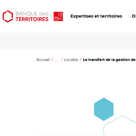
Aller
Aller
Ouvrir
Expertises et territoires
D
au
au
les
contenu
menu
outils
principal
principal
d'accessibilité
Accueil
...
Localtis
Le transfert de la gestion de 