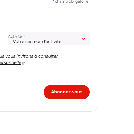
*
champ obligatoire
(champ obligatoire)
Activité
us vous invitons à consulter
ersonnelle