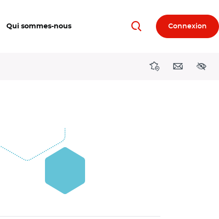
Qui sommes-nous
Connexion
Rechercher
Directions région
Contact
Acces