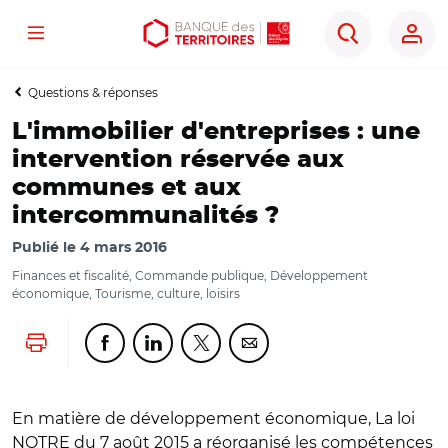
Menu
Aller
Aller
Ouvrir
Rechercher
au
au
les
contenu
menu
outils
Questions & réponses
principal
principal
d'accessibilité
L'immobilier d'entreprises : une
intervention réservée aux
communes et aux
intercommunalités ?
Publié le
4 mars 2016
Finances et fiscalité, Commande publique, Développement
économique, Tourisme, culture, loisirs
Lancer l'impression
Partager cette page sur Facebook
Partager cette page sur Linkedin
Partager cette page sur Twitter
Partager cette page sur Co
En matière de développement économique, La loi
NOTRE du 7 août 2015 a réorganisé les compétences