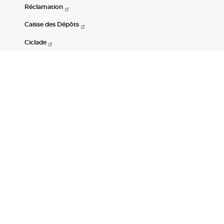
Réclamation
Caisse des Dépôts
Ciclade
CDC-Net
Consignations
Portail Open Data CDC
Restez connectés
LinkedIn
Youtube
Instagram
RSS
Mentions légales
CGU
Données personnelles
Accessibilité : non conforme
DSP2
Instruments financiers
Gestion des cookies