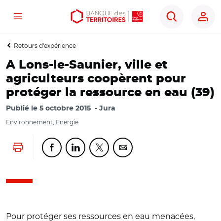
Menu
Aller
Aller
Ouvrir
Rechercher
au
au
les
contenu
menu
outils
Retours d'expérience
principal
principal
d'accessibilité
A Lons-le-Saunier, ville et
agriculteurs coopèrent pour
protéger la ressource en eau (39)
Publié le
5 octobre 2015
Jura
Environnement, Energie
Lancer l'impression
Partager cette page sur Facebook
Partager cette page sur Linkedin
Partager cette page sur Twitter
Partager cette page sur Co
Pour protéger ses ressources en eau menacées,