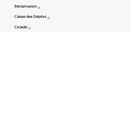
Réclamation
Caisse des Dépôts
Ciclade
CDC-Net
Consignations
Portail Open Data CDC
Restez connectés
LinkedIn
Youtube
Instagram
RSS
Mentions légales
CGU
Données personnelles
Accessibilité : non conforme
DSP2