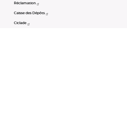
Réclamation
Caisse des Dépôts
Ciclade
CDC-Net
Consignations
Portail Open Data CDC
Restez connectés
LinkedIn
Youtube
Instagram
RSS
Mentions légales
CGU
Données personnelles
Accessibilité : non conforme
DSP2
Instruments financiers
Gestion des cookies