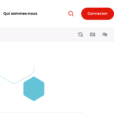
Qui sommes-nous
Connexion
Rechercher
Directions région
Contact
Acces