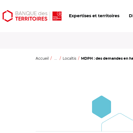
Aller
Aller
Ouvrir
Expertises et territoires
D
au
au
les
contenu
menu
outils
principal
principal
d'accessibilité
Accueil
...
Localtis
MDPH : des demandes en hau