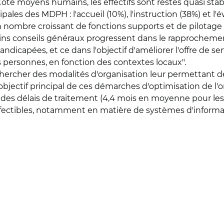
té moyens humains, les effectifs sont restés quasi stabl
pales des MDPH : l'accueil (10%), l'instruction (38%) et l'é
 nombre croissant de fonctions supports et de pilotage
ins conseils généraux progressent dans le rapprochemen
icapées, et ce dans l'objectif d'améliorer l'offre de ser
s personnes, en fonction des contextes locaux".
ercher des modalités d'organisation leur permettant de f
bjectif principal de ces démarches d'optimisation de l'or
 des délais de traitement (4,4 mois en moyenne pour les a
rfectibles, notamment en matière de systèmes d'informa