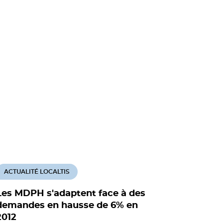
ACTUALITÉ LOCALTIS
ACTUALITÉ
Les MDPH s'adaptent face à des
Cimap : 
demandes en hausse de 6% en
dossier 
2012
sociale e