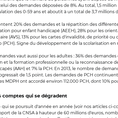
celui des demandes déposées de 8%. Au total, 1,5 mill
pulation des 0-59 ans et aboutit à un total de 3,7 milli
entent 20% des demandes et la répartition des différent
ucation pour enfant handicapé (AEEH), 28% pour les orien
olaire (AVS), 13% pour les cartes d'invalidité, de priorité 
(PCH). Signe du développement de la scolarisation en m
demandes vaut aussi pour les adultes : 36% des demandes
tion et la formation professionnelle ou la reconnaissance d
dicapés (AAH) et 7% la PCH. En 2013, le nombre de demand
ogressait de 1,5 point. Les demandes de PCH continuen
, les MDPH ont accordé environ 112.000 PCH, dont 10% pou
s comptes qui se dégradent
ui se poursuit d'année en année (voir nos articles ci-co
ort de la CNSA à hauteur de 60 millions d'euros, nombre 