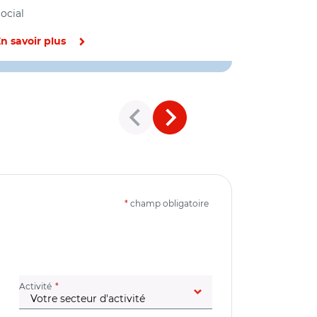
les MDP
ocial
Social
n savoir plus
En savoir pl
*
champ obligatoire
(champ obligatoire)
Activité