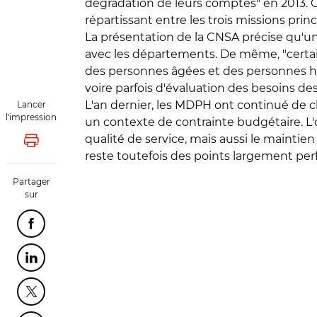
dégradation de leurs comptes" en 2013. Cô
répartissant entre les trois missions princi
La présentation de la CNSA précise qu'un
avec les départements. De même, "certa
des personnes âgées et des personnes hand
voire parfois d'évaluation des besoins de
L'an dernier, les MDPH ont continué de ch
Lancer
l'impression
un contexte de contrainte budgétaire. L'o
qualité de service, mais aussi le maintien
Lancer l'impression
reste toutefois des points largement pe
Partager
sur
Partager cette page sur Facebook
Partager cette page sur Linkedin
Partager cette page sur Twitter