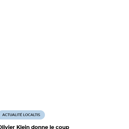
ACTUALITÉ LOCALTIS
ACTUALITÉ
Olivier Klein donne le coup
Relance d