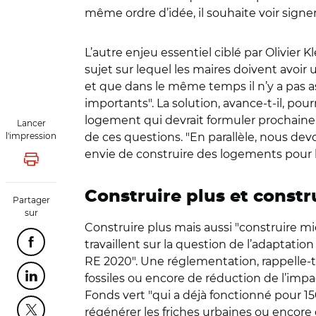
même ordre d’idée, il souhaite voir sig
L’autre enjeu essentiel ciblé par Olivier K
sujet sur lequel les maires doivent avoir u
et que dans le même temps il n’y a pas a
importants". La solution, avance-t-il, pou
logement qui devrait formuler prochainem
Lancer
l'impression
de ces questions. "En parallèle, nous de
envie de construire des logements pour 
Lancer l'impression
Construire plus et constr
Partager
sur
Construire plus mais aussi "construire mi
travaillent sur la question de l’adaptati
Partager cette page sur Facebook
RE 2020". Une réglementation, rappelle-t-
fossiles ou encore de réduction de l’impa
Partager cette page sur Linkedin
Fonds vert "qui a déjà fonctionné pour 15
régénérer les friches urbaines ou encore
Partager cette page sur Twitter