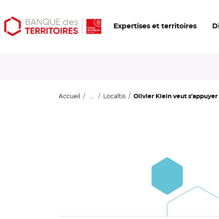
Aller
Aller
Ouvrir
Expertises et territoires
D
au
au
les
contenu
menu
outils
principal
principal
d'accessibilité
Accueil
...
Localtis
Olivier Klein veut s’appuyer 