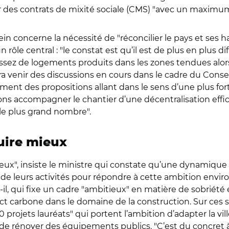
ner des contrats de mixité sociale (CMS) "avec un maxim
lein concerne la nécessité de "réconcilier le pays et ses h
n rôle central : "le constat est qu’il est de plus en plus d
ssez de logements produits dans les zones tendues alors 
rra venir des discussions en cours dans le cadre du Conse
ent des propositions allant dans le sens d’une plus fo
vons accompagner le chantier d’une décentralisation eff
le plus grand nombre".
uire mieux
eux", insiste le ministre qui constate qu’une dynamique 
on de leurs activités pour répondre à cette ambition env
il, qui fixe un cadre "ambitieux" en matière de sobriété
ct carbone dans le domaine de la construction. Sur ces suj
0 projets lauréats" qui portent l’ambition d’adapter la v
 de rénover des équipements publics. "C’est du concret 