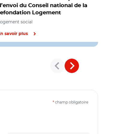
d’envoi du Conseil national de la
ça comme
refondation Logement
Organisation 
institutions
ogement social
n savoir plus
En savoir pl
*
champ obligatoire