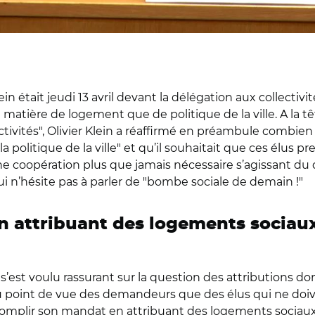
n était jeudi 13 avril devant la délégation aux collectivit
 matière de logement que de politique de la ville. A la tê
ectivités", Olivier Klein a réaffirmé en préambule combien
politique de la ville" et qu’il souhaitait que ces élus pr
ine coopération plus que jamais nécessaire s’agissant d
qui n’hésite pas à parler de "bombe sociale de demain !"
 attribuant des logements sociaux 
s’est voulu rassurant sur la question des attributions don
nt du point de vue des demandeurs que des élus qui ne do
complir son mandat en attribuant des logements sociaux su