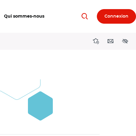
Qui sommes-nous
Connexion
Rechercher
Directions région
Contact
Acces