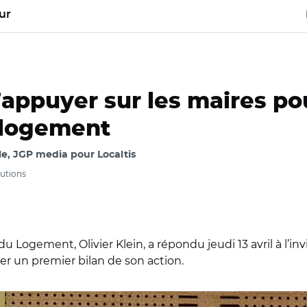
ur
s’appuyer sur les maires p
 logement
e, JGP media pour Localtis
tutions
u Logement, Olivier Klein, a répondu jeudi 13 avril à l’inv
ser un premier bilan de son action.
at/ Audition d'Olivier Klein devant la délégation aux collectivité