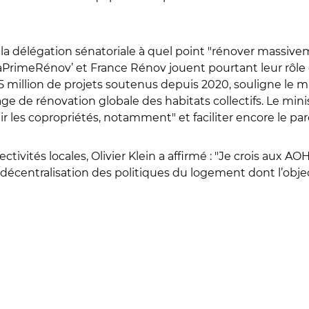
la délégation sénatoriale à quel point "rénover massivem
, MaPrimeRénov’ et France Rénov jouent pourtant leur rôl
million de projets soutenus depuis 2020, souligne le mini
e rénovation globale des habitats collectifs. Le ministr
r les copropriétés, notamment" et faciliter encore le pa
ectivités locales, Olivier Klein a affirmé : "Je crois aux AO
a décentralisation des politiques du logement dont l’objec