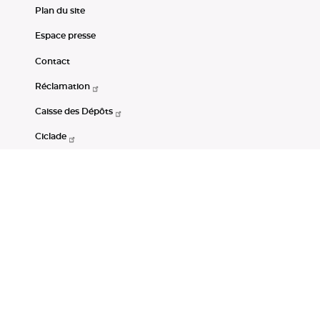
Plan du site
Espace presse
Contact
Réclamation
Caisse des Dépôts
Ciclade
CDC-Net
Consignations
Portail Open Data CDC
Restez connectés
LinkedIn
Youtube
Instagram
RSS