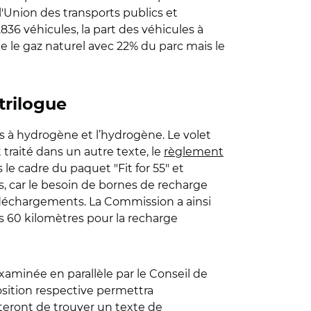
 l'Union des transports publics et
8.836 véhicules,
la part des véhicules à
t
e
le gaz naturel avec 22% du parc
mais
le
trilogue
les à hydrogène et l’hydrogène. Le volet
traité dans un autre texte, le
règlement
s le cadre du paquet "Fit for 55" et
rs, car le besoin de bornes de recharge
s déchargements.
La Commission a ainsi
es 60 kilomètres pour la recharge
xaminée en parallèle par le Conseil de
osition respective permettra
nteront de trouver un texte de