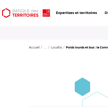
Aller
Aller
Ouvrir
Expertises et territoires
D
au
au
les
contenu
menu
outils
principal
principal
d'accessibilité
Accueil
...
Localtis
Poids lourds et bus : la Co