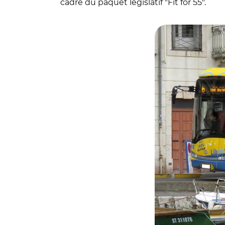
cadre du paquet législatif "Fit for 55".
© Anthony Levrot,