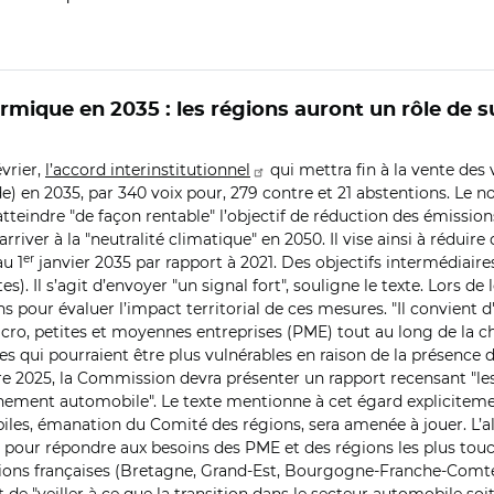
rmique en 2035 : les régions auront un rôle de s
vrier,
l’accord interinstitutionnel
qui mettra fin à la vente des 
) en 2035, par 340 voix pour, 279 contre et 21 abstentions
. Le 
’atteindre "de façon rentable" l’objectif de réduction des émission
arriver à la "neutralité climatique" en 2050. Il vise ainsi à rédui
er
au 1
janvier 2035 par rapport à 2021. Des objectifs intermédiair
). Il s’agit d’envoyer "un signal fort", souligne le texte. Lors d
ur évaluer l’impact territorial de ces mesures. "Il convient d'
 micro, petites et moyennes entreprises (PME) tout au long de la
qui pourraient être plus vulnérables en raison de la présence d'
re 2025, la Commission devra présenter un rapport recensant "le
nnement automobile". Le texte mentionne à cet égard explicitement
les, émanation du Comité des régions, sera amenée à jouer. L’a
 pour répondre aux besoins des PME et des régions les plus touché
ons françaises (Bretagne, Grand-Est, Bourgogne-Franche-Comté