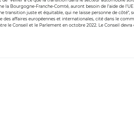
st de "veiller à ce que la transition dans le secteur automobile soi
me la Bourgogne-Franche-Comté, auront besoin de l’aide de l’U
 transition juste et équitable, qui ne laisse personne de côté", 
es affaires européennes et internationales, cité dans le com
entre le Conseil et le Parlement en octobre 2022. Le Conseil devr