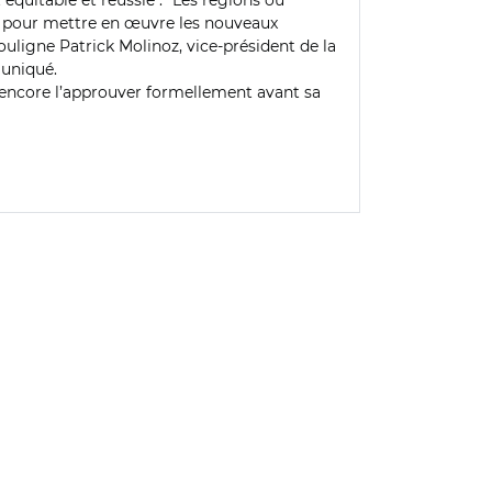
t équitable et réussie". "Les régions où
E pour mettre en œuvre les nouveaux
souligne
Patrick Molinoz
, vice-président de la
muniqué.
a encore l’approuver formellement avant sa