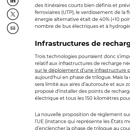
Partager cette page sur Linkedin
des itinéraires courts bien définis et prévi
ferroviaires (UTP), le verdissement de la 
Partager cette page sur Twitter
énergie alternative
était de 40% (+10 poi
nombre de
bus électriques et à hydrogèn
Partager cette page sur Courriel
Infrastructures de recharg
Trois technologies pourraient donc s’impos
relatif aux infrastructures de recharge n
sur le déploiement d’une infrastructure p
aujourd'hui en phase de trilogue. Mais la 
sera limité aux aires d’autoroute et aux
proposé d'installer des points de recharg
électrique et tous les 150 kilomètres pou
La nouvelle proposition de règlement sur
l’UE (instance qui représente les États 
d’enclencher la phase de trilogue au cou