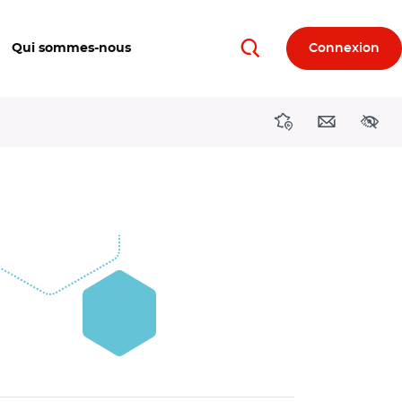
Qui sommes-nous
Connexion
Rechercher
Directions région
Contact
Acces