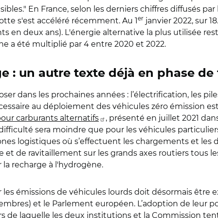
sibles."
En France, selon les derniers chiffres diffusés par
er
flotte s'est accéléré récemment. Au 1
janvier 2022, sur 1
nts en deux ans).
L'énergie alternative la plus utilisée
r
es
e a été multiplié par 4 entre 2020 et 2022.
e : un autre texte déjà en phase de 
er dans les prochaines années : l’électrification, les pi
écessaire au déploiement des véhicules zéro émission est 
our carburants alternatifs
, présenté en juillet 2021 dan
difficulté sera moindre que pour les véhicules particulie
 zones logistiques où s’effectuent les chargements et le
e et de ravitaillement sur les grands axes routiers tous l
r la recharge à l'hydrogène.
 les émissions de véhicules lourds doit désormais être e
membres) et le Parlement européen. L’adoption de leur p
rs de laquelle les deux institutions et la Commission te