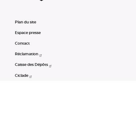
Plan du site
Espace presse
Contact
Réclamation
Caisse des Dépôts
Ciclade
CDC-Net
Consignations
Portail Open Data CDC
Restez connectés