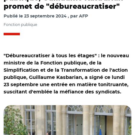
promet de "débureaucratiser"
Publié le
23 septembre 2024
par
AFP
Fonction publique
"Débureaucratiser à tous les étages" : le nouveau
ministre de la Fonction publique, de la
Simplification et de la Transformation de l'action
publique, Guillaume Kasbarian, a signé ce lundi
23 septembre une entrée en matière tonitruante,
suscitant d'emblée la méfiance des syndicats.
© @guillaumekasba/Passation de pouvoir entre Stanislas
Guerini et Guillaume Kasbarian