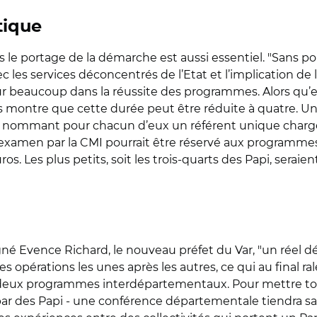
tique
s le portage de la démarche est aussi essentiel. "Sans po
ec les services déconcentrés de l’Etat et l’implication d
our beaucoup dans la réussite des programmes. Alors qu’
is montre que cette durée peut être réduite à quatre. U
en nommant pour chacun d’eux un référent unique chargé
l’examen par la CMI pourrait être réservé aux programmes 
uros. Les plus petits, soit les trois-quarts des Papi, serai
igné Evence Richard, le nouveau préfet du Var, "un réel d
pérations les unes après les autres, ce qui au final rale
 deux programmes interdépartementaux. Pour mettre tout
r des Papi - une conférence départementale tiendra sa