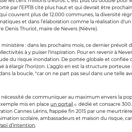
sse les cent millions d’euros. C’est plus du double pour 
 porté par l’EPTB cité plus haut et qui devrait être proch
t qui couvrent plus de 12.000 communes, la diversité rè
tiques et dans l’élaboration comme la réalisation d'un Pa
ère Denis Thuriot, maire de Nevers (Nièvre).
 ministère : dans les prochains mois, ce dernier prévoit 
collectivités à y puiser l'inspiration. Pour en revenir à Nev
tude du risque inondation. De portée globale et confiée d
ué à élargir l’horizon. L’agglo en est la structure port
t dans la boucle, "car on ne part pas seul dans une telle a
 la nécessité de communiquer au maximum envers la pop
 exemple mis en place
un portail
dédié et consacre 300.0
ion Cannes Lérins, frappée fin 2015 par une meurtrière 
imation scolaire, ambassadeurs et maison du risque, ca
api d’intention
.