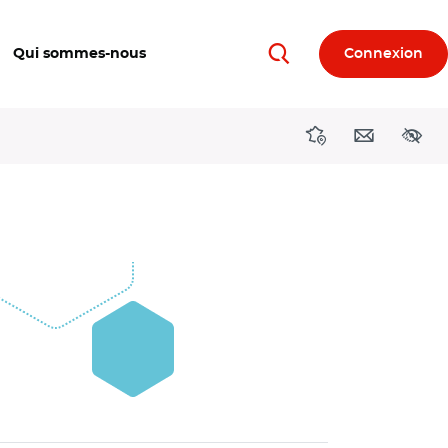
Qui sommes-nous
Connexion
Rechercher
Directions région
Contact
Acces