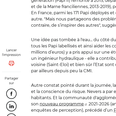
génération (Papi II) remonte à 2015, dépa
et de la Marne franciliennes, 2013-2019),
En France, parmi les 171 Papi déployés e
autre. "Mais nous partageons des probléma
contraire, de s’inspirer des autres", sugg
Une idée pas tombée à l'eau... du côté du
tous les Papi labellisés et ainsi aider les 
Lancer
millions d’euros) y a pris appui sur une é
l'impression
un ingénieur hydraulique - elle a contrib
voisine (Saint-Eloi) et bien sûr l’Etat son
Lancer l'impression
par ailleurs depuis peu la CMI.
Partager
sur
Autre constat pointé durant la journée,
et la conscience du risque. Nevers a par
Partager cette page sur Facebook
habitants. Et la communauté d'agglomérat
son
nouveau programme
2021-2026 (an
Partager cette page sur Linkedin
enquêtes de perception), précédé d’un
P