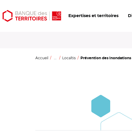
Aller
Aller
Ouvrir
Expertises et territoires
D
au
au
les
contenu
menu
outils
principal
principal
d'accessibilité
Accueil
...
Localtis
Prévention des inondations :