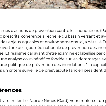
es d'actions de prévention contre les inondations (Papi),
ux prescrits, cohérence à l’échelle du bassin versant et a
 des enjeux agricoles et environnementaux", a détaillé D
verture de la journée nationale de prévention des inond
ique. Et réalisme car avant d’être examiné et labellisé 
és, une analyse coût-bénéfice fondée sur les dommages é
’une politique de prévention des inondations. "La capacit
n critère surveillé de près", ajoute l’ancien président d
férences
t vite enfler. Le Papi de Nîmes (Gard), venu renforcer 