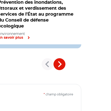
Prévention des inondations,
Préventio
littoraux et verdissement des
profil de
services de l'État au programme
génératio
du Conseil de défense
Environneme
écologique
foncier, urb
Environnement
n savoir plus
En savoir pl
*
champ obligatoire