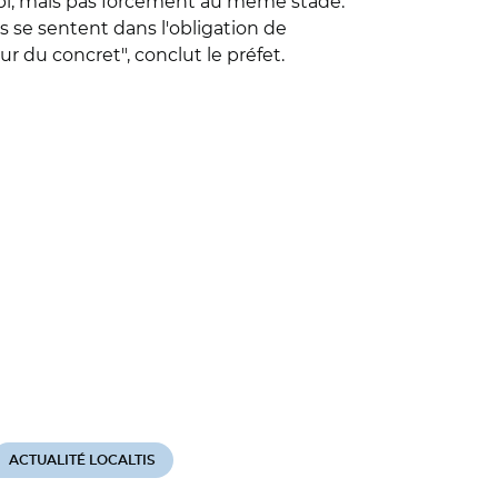
Papi, mais pas forcément au même stade.
s se sentent dans l'obligation de
r du concret", conclut le préfet.
ACTUALITÉ LOCALTIS
ACTUALITÉ